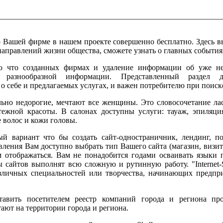
 Вашей фирме в нашем проекте совершенно бесплатно. Здесь в
аправлений жизни общества, сможете узнать о главных событиях
о что созданных фирмах и удаление информации об уже не
 разнообразной информации. Представленный раздел д
 о себе и предлагаемых услугах, и важен потребителю при поис
ьно недорогие, мечтают все женщины. Это словосочетание ла
ежной красоты. В салонах доступны услуги: тауаж, эпиляци
 волос и кожи головы.
ый вариант что бы создать сайт-одностраничник, лендинг, по
ения Вам доступно выбрать тип Вашего сайта (магазин, визитка
м отображаться. Вам не понадобится годами осваивать языки
 сайтов выполнят всю сложную и рутинную работу. "Internet-S
зличных специальностей или творчества, начинающих предпри
ставить посетителем реестр компаний города и региона п
ают на территории города и региона.